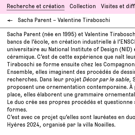
Recherche et création
Collection
Visites et dif
←
Sacha Parent – Valentine Tiraboschi
Sacha Parent (née en 1995) et Valentine Tirabosch
bancs de l’école, en création industrielle à l’ENSC
universitaire au National Institute of Design (NID)
céramique. C’est de cette expérience que naît leu
Tiraboschi se forme ensuite chez les Compagnons 
Ensemble, elles imaginent des procédés de dessin
recherches. Dans leur projet
Décor par le sable
, 
proposent une ornementation contemporaine. À pa
place, elles élaborent une grammaire ornemental
Le duo crée ses propres procédés et questionne s
formes.
C’est avec ce projet qu’elles sont lauréates en d
Hyères 2024, organisé par la villa Noailles.