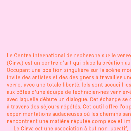
Le Centre international de recherche sur le verre 
(Cirva) est un centre d’art qui place la création a
Occupant une position singulière sur la scène mon
invite des artistes et des designers à travailler u
verre, avec une totale liberté. Iels sont accueilli·e
aux côtés d’une équipe de technicien·nes verrier·
avec laquelle débute un dialogue. Cet échange se
à travers des séjours répétés. Cet outil offre l’o
expérimentations audacieuses où les chemins sans
rencontrent une matière réputée complexe et imp
En ce moment,
Le Cirva est une association à but non lucratif,
découvrer l’exposition rétrospective « Le verr