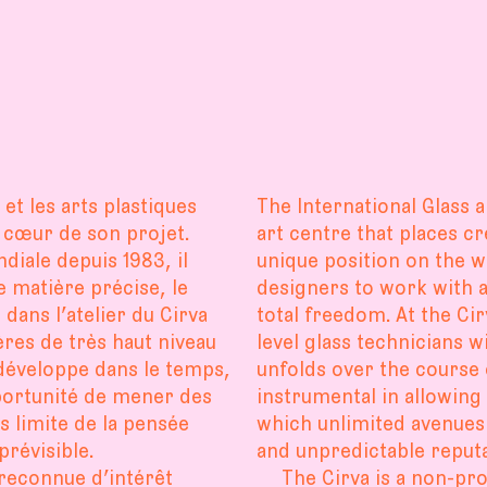
et les arts plastiques
The International Glass a
u cœur de son projet.
art centre that places cr
diale depuis 1983, il
unique position on the wo
ne matière précise, le
designers to work with a
s dans l’atelier du Cirva
total freedom. At the Cir
ères de très haut niveau
level glass technicians 
 développe dans le temps,
unfolds over the course o
pportunité de mener des
instrumental in allowing
 limite de la pensée
which unlimited avenues
révisible.
and unpredictable reputa
 reconnue d’intérêt
The Cirva is a non-pro
e, au-delà de